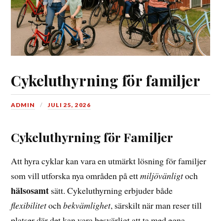
Cykeluthyrning för familjer
ADMIN
JULI 25, 2026
Cykeluthyrning för Familjer
Att hyra cyklar kan vara en utmärkt lösning för familjer
som vill utforska nya områden på ett
miljövänligt
och
hälsosamt
sätt. Cykeluthyrning erbjuder både
flexibilitet
och
bekvämlighet
, särskilt när man reser till
platser där det kan vara besvärligt att ta med egna