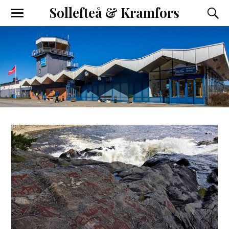
Sollefteå & Kramfors